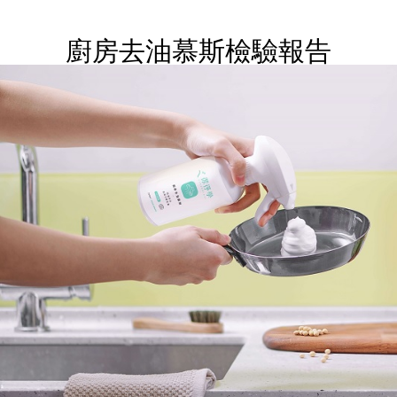
廚房去油慕斯檢驗報告