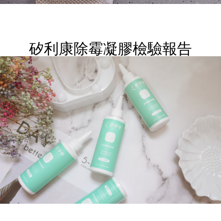
矽利康除霉凝膠檢驗報告